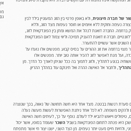
איך
מטר
גם 
ור של חברה חיצונית
, ולא באופן פרטי בין הזוג המעוניין בילד לבין
רה נעימה וחוקית ללא איומים או חוסר נעימות מצד הזוג, וללא
ברחמה. החברה דואגת לנהל את המשא ומתן בין הפונדקאית לזוג,
נטיים. חברה זו דואגת להעניק תמיכה וליווי צמוד לאם הפונדקאית
ם השונים אשר עשויים להתעורר.
מצוי ברחמה את זוג ההורים על בסיס קבוע. מפגשים אלו נועדו על
, ועל מנת לאפשר לזוג להכיר אותה טוב יותר. מפגשים אלו
יה בנוגע לתהליך, ולזוג לתמוך בה ככל שניתן לאורך כל הדרך. מן
תהליך
, ולחבור אל האישה ההרה ואל תינוקם עוד במהלך ההריון.
 סערת רגשות בבטנה. מצד אחד היא חשה תחושה של גאווה, בכך שנוצרה
ם ולהקים משפחה. לא לכל אחד ניתנת האפשרות לעשות מעשה נעלה
ם, טיפולים וייאוש להביא ילד לעולם. נוסף על כך, לעיתים חשה האישה
כן היא פנתה לתחום הפונדקאות בשביל
השכר
שעומד בסופו, אשר יכול
 ולחיות חיים מעט יותר נעימים. מן הצד השני, ישנו יצור חי אשר מתפתח