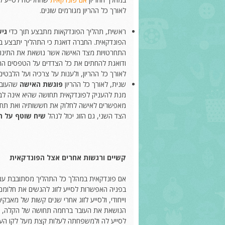
לאורך כל ההריון מגורמים שונים.
ראשית, תהליך הפונדקאות מתבצע תוך כדי
גיש
הפונדקאית. החברה דואגת כי התהליך יתבצע בצו
התחרטויות מצד האישה אשר נושאת את התינוק 
ודואגת להחתים את כל הצדדים על הטפסים הרלוו
לאורך כל ההריון, ולענות על צרכיה ועל הלבטי
שנית, לאורך כל ההריון
פוגשת האישה
שהעובר 
מנת להעניק לפונדקאית תחושה שהיא אינה לבדה
מאפשרים לאישה לחלוק את חששותיה ואת תחושות
הצד השני, גם הזוג יכול לנהל
שיח שוטף על ה
קשיים ורגשות אחרים אצל הפונדקאית
אם פונדקאית במהלך כל התהליך מסתובבת עם
בפניה האפשרות לסייע לזוג להגשים את חלומ
וייחודי, ולסייע לזוג אחרי שנים קשות של מאבקי
הנושאת את העובר ברחמה תחושה של הקלה, ש
לסייע לה ולמשפחתה לעלות קצת מעל לקו העוני,