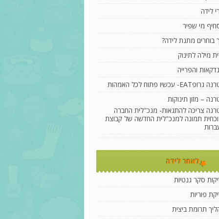
י לידה
חיף מי שפיר
 בוחרים מתנת לידה?
ת מילה לתינוק
דקאות והפרייה
רופEAT- עכשיו פתוח לכל האמהות
נה – מזון תינוקות
רנה צריכה להתגאות- מנכ"לית החברה
וכחית תמונה למנכ"לית החדשה של קבוצת
ברות
לאחר לידה
קות סקר גנטיות
קת פוריות
יך תרומת ביצית