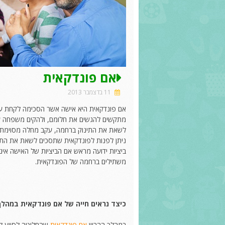
אם פונדקאית
11 בדצמבר 2013
אם פונדקאית היא אישה אשר הסכימה לקחת על 
מתקשים להגשים את חלומם, ולהקים משפחה עקב
לשאת את התינוק ברחמה, עקב מחלה מסוימת א
ניתן לפנות לפונדקאית שתסכים לשאת את התי
ביציות ידועה מראש אם הביציות של האישה אינן
משתילים ברחמה של הפונדקאית.
כיצד נראים חייה של אם פונדקאית במהלך 
במהלך ההריון
אם פונדקאית
שהחליטה לסייע לז