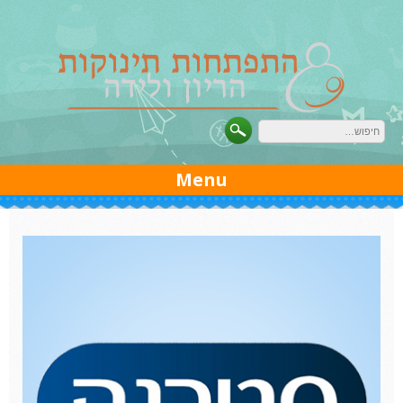
Ski
t
conten
Menu