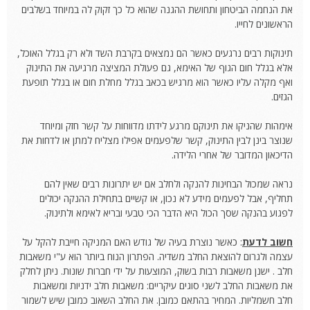
את הנחמה הביטחון ותחושת ההגנה שהוא כל כך זקוק לה במיוחד בשלבים
הראשונים לחייו.
תינוקות רבים נרגעים כאשר הם נמצאים בקרבת השד ולא רק בגלל האוכל,
אלא בגלל חום הגוף של האימא, גם פעולת המציצה מרגיעה את התינוק
ואף מקלה עליו כאשר הוא מרגיש בכאב בגלל מחלת חום או בגלל תופעת
הגזים.
אימהות שהניקו את תינוקם מרגע לידתו מדווחות על קשר חזק ומיוחד
שנוצר בינן לבין התינוק, קשר שלפעמים אפילו מצליח למתן או לדחות את
הדיכאון המדובר של אחרי הלידה.
נראה שמכול הבחינות להנקה ולחלב אם יש יתרונות רבים שאין להם
תחליף, אבל לפעמים מידע לא נכון, או קשיים בתחילת ההנקה יכולים
לפגוע בהנקה שסך הכול היא הדבר הכי טבעי ובריא לאימא ולתינוק.
חשוב לדעת
: כאשר נוצרת בעיה של גודש האם המניקה חייבת להקל על
עצמה ולגרום להוצאת החלב משדיה. הפתרון הנוח ביותר הוא ע"י משאבות
חלב
. ישנן משאבות רבות בשוק, המוצעות על ידי חברות שונות. ניתן לחלק
את משאבות החלב לשני סוגים עיקריים: משאבות חלב ידניות ומשאבות
חלב חשמליות. המחיר בהתאם כמובן. את החלב השאוב כמובן שיש לשמור