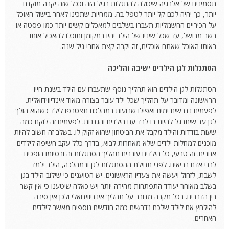
תסמינים של אלרגיה שיכולה להתגלות בגיל הזה וככל שזה יקרה מוקדם
יותר, כך יהיה לכם קל יותר לטפל בה. ממחיות שתכינו לאחר בישול האוכל
על הכיריים החשמליות תעברו בשלבים למאכלים קשים יותר כמו פסטה או
בשר מבושל, עד שכל שיניו של הילד יהיו במקומן ותוכלו להאכיל אותו
באותו האוכל שאתם אוכלים, זה יקרה קצת אחרי גיל שנה.
הסתגלות לגן הילדים ישיבה והליכה
הסתגלות לגן הילדים הוא תהליך נוסף שתעברו עם הילד בשנת חייו
הראשונה ומדובר על תהליך שכל ילד עובר בצורה מאוד אינדיווידואלית.
לפעמים נדרשים ימים ואפילו שבועות במהלכם תצטרפו לילד כשהוא הולך
לגן עד שיתרגל להיות בו לבד עם הילדים והגננות. לפעמים זה לוקח כמה
שעות בודדות והילד מקבל את הביטחון שהוא זקוק לו. בשלב זה חשוב להיות
מוכנים למחלות ילדים שלא מאחרות לבוא, בדרך כלל עקב חשיפה לילדים
אחרים. זה טבעי, כל הילדים עוברים תהליך הסתגלות זה ובסיומו הופכים
לבני אדם בריאים. לפני תחילת ההסתגלות לגן ובמהלכה, הילד ילמד
לשבת, לזחול ויעשה את צעדיו הראשונים. יש הטוענים כי שילוב הילד בגן
בשלב מאוחר יעודד התפתחות מהירה יותר ויש כאלה שיטענו כי אין קשר
בין הדברים. בכל מקרה מדובר על תהליך אינדיווידואלי ולכן אין סיבה
להילחץ אם לילד שלכם נדרשים כמה חודשים נוספים מאשר לילדים
האחרים.