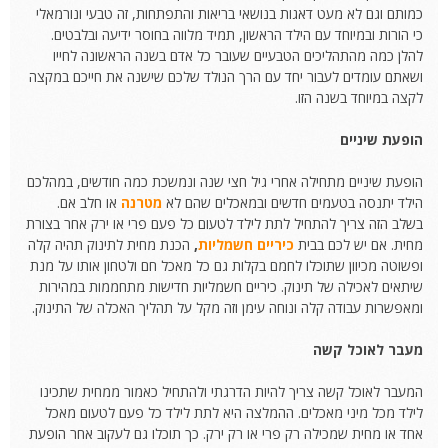
כמותם וגם לא מעט דאגות בנושאי בריאות והתפתחות, זה טבעי ונורמאלי
כי הורות ובמיוחד עם הילד הראשון, תמיד מלווה בחוסר ידיעה ובלבטים.
להלן כמה מהתהליכים הטבעיים שעובר כל אדם בשנה הראשונה לחייו
ושאתם עומדים לעבור יחד עם הרך הנולד שלכם שישנה את חייכם במקצה
לקצה במיוחד בשנה הזו.
הופעת שיניים
הופעת שיניים מתחילה אחרי גיל חצי שנה ונמשכת כמה חודשים, במהלכם
הילד יתנסה בטעמים חדשים ובמאכלים שהם לא
מטרנה
או חלב אם.
בשלב הזה צריך להתחיל לתת לילד לטעום כל פעם פרי או ירק אחר בצורת
מחית. אם יש לכם בבית
כיריים חשמליות
,
הכנת מחית לתינוק תהיה קלה
ופשוטה מכיוון שתוכלו לחמם בקלות גם כל מאכל חם ולטחון אותו על מנת
שיתאים לאכילה של תינוק. כיריים חשמליות חדישות מתחממות במהירות
ומאפשרות עבודה קלה ונוחה עימן וזה מקל על תהליך האכלה של התינוק.
מעבר לאוכל קשה
המעבר לאוכל קשה צריך להיות הדרגתי ולהתחיל כאמור ממחית שתכינו
לילד מכל מיני מאכלים. ההמלצה היא לתת לילד כל פעם לטעום מאכל
אחד או מחית שמכילה רק פרי או רק ירק. כך תוכלו גם לעקוב אחר הופעת